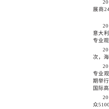
2
展商2
2015
2
意大
专业观
2
次，海
2
专业
期举行
国际高
2
众
51