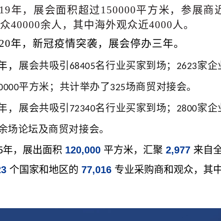
019年，
展会
面积超过
150000平方米，参展商
众40000余人，其中海外观众近4000人。
020年，新冠
疫情
突袭，展会停办三年。
3年，
展会共吸引
名行业买家到场；
家企
68405
2623
平方米；共计举办了
场商贸对接会。
0000
325
4年，
展会共吸引
名行业买家到场；
家企
72340
2800
场论坛及商贸对接会。
余
25年，展出面积
120,000
平方米，汇聚
2,977
来自
23
个国家和地区的
77,01
6
专业采购商和观众，其