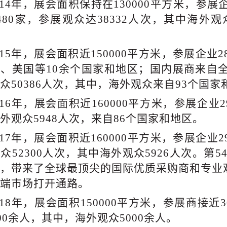
014年，
展会
面积
保持
在
130000平方米，参展
480家
，
参展观众达
38332人次，其中海外观
年
015年，
展会
面积近
150000平方米
，
参展企业
2
利、美国等
10余个国家和地区；国内展商来自
众
50386人次，其中，海外观众来自93个国家和
016年，
展会
面积近
160000平方米
，
参展企业
外观众5948人次，来自86个国家和地区
。
年
017年，
展会
面积近
160000平方米
，
参展企业
观众
52300人次
，
其中海外观众
5926人次。第
，带来了全球最顶尖的国际优质采购商和专业
端市场打开通路。
2018年
018年，
展会
面积
150000平方米，参展商接近3
000余人，其中，海外观众5000余人。
019年