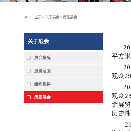
主页
>
关于展会
>
历届展会
关于展会
2
平方米
展会概况
2
展览范围
观众2
组织机构
2
观众2
历届展会
金展览
历史性
2